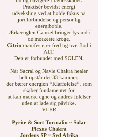
ud
og navigere i
fællesskaber.
Praktisér bevidst energi
udveksling ved at holde fokus på
jordforbindelse og personlig
energiboble.
Ærkeenglen Gabriel bringer lys ind i
de mørkeste kroge.
Citrin
manifesterer fred og overflod i
ALT.
Den er forbundet med SOLEN.
Når Sacral og Navle Chakra healer
helt opstår det 33 kammer,
der bærer energien *Klarfølelse*, som
skaber fundamentet for
at kan mærke egne og andres følelser
uden at lade sig påvirke.
VI ER
Pyrite & Sort Turmalin ~ Solar
Plexus Chakra
Jordens SP ~ Syd Afrika