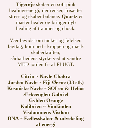
Tigerøje
skaber en soft pink
healingsenergi, der renser, frisætter
stress og skaber balance.
Quartz
er
master healer og bringer dyb
healing af traumer og chock.
Vær bevidst om tanker og følelser.
Iagttag, kom ned i kroppen og mærk
skaberkraften,
sårbarhedens styrke ved at vandre
MED jorden fri af FLUGT.
Citrin ~ Navle Chakra
Jorden Navle ~ Fiji Øerne (33 stk)
Kosmiske Navle ~ SOLen & Helios
Ærkeenglen Gabriel
Gylden Orange
Kolibrien ~ Vindånden
Visdommens Visdom
DNA ~ Fællesskaber & udveksling
af energi