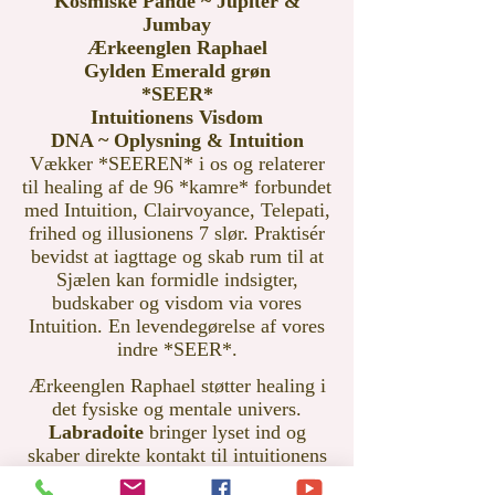
Kosmiske Pande ~ Jupiter &
Jumbay
Ærkeenglen Raphael
Gylden Emerald grøn
*SEER*
Intuitionens Visdom
DNA ~ Oplysning & Intuition
Vækker *SEEREN* i os og relaterer
til healing af de 96 *kamre* forbundet
med Intuition, Clairvoyance, Telepati,
frihed og illusionens 7 slør. Praktisér
bevidst at iagttage og skab rum til at
Sjælen kan formidle indsigter,
budskaber og visdom via vores
Intuition. En levendegørelse af vores
indre *SEER*.
Ærkeenglen Raphael støtter healing i
det fysiske og mentale univers.
Labradoite
bringer lyset ind og
skaber direkte kontakt til intuitionens
portal af alle dimensioner. Skaber ro