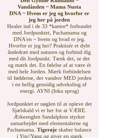
Den Gyldne Kundalini ~
Vandånden ~ Mama Nusta
DNA ~ Hvem er jeg og hvorfor er
jeg her på jorden
Healer ind i de 33 *kamre* forbundet
med Jordpunktet, Pachamama og
DNA'en ~ hvem og hvad er jeg.
Hvorfor er jeg her?
Praktisér et dybt
åndedræt med naturen og forbind dig
med dit Jordpunkt. Tænk det, se det
og mærk det. En følelse af at være ét
med hele Jorden. Mærk forbindelsen
til fødderne, der vandrer MED jorden
i en hellig gensidig udveksling af
energi. AYNI (Inka sprog)
Jordpunktet er nøglen til at opleve det
Sjælskald vi er her for at VÆRE.
Ærkeenglen
Sandalphon styrker
samarbejdet med elementalerne
og
Pachamama.
Tigerøje
skaber balance
i Yin//Yang og
giver en stærk