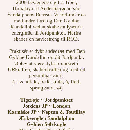
2008 bevægede sig fra Tibet,
Himalaya til Andesbjergene ved
Sandalphons Retreat. Vi forbinder os
med indre Jord og Den Gyldne
Kundalini ved at skabe en lysende
energitråd til Jordpunktet. Herfra
skabes en navlestreng til ROD.
Praktisér et dybt åndedræt med Den
Gyldne Kundalini og dit Jordpunkt.
Oplev at være dybt forankret i
URkraften, skaberkraften og med dit
personlige vand.
(et vandfald, bæk, kilde, å, flod,
springvand, sø)
Tigerøje ~ Jor
dpunktet
Jordens JP ~ London
Kosmiske JP ~ Neptun & Toutillay
Ærkeenglen Sandalphon
Gylden Sølvkugle