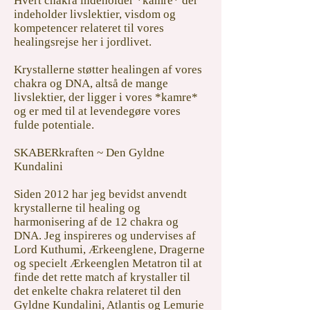
Hvert chakra indeholder *kamre* der
indeholder livslektier, visdom og
kompetencer relateret til vores
healingsrejse her i jordlivet.
Krystallerne støtter healingen af vores
chakra og DNA,
altså de mange
livslektier, der ligger i vores *kamre*
og er med til at levendegøre vores
fulde potentiale.
SKABERkraften ~ Den Gyldne
Kundalini
Siden 2012 har jeg bevidst anvendt
krystallerne til
healing og
harmonisering af de 12 chakra og
DNA. Jeg inspireres og undervises af
Lord Kuthumi, Ærkeenglene, Dragerne
og specielt Ærkeenglen Metatron til at
finde det rette match af krystaller til
det enkelte chakra relateret til den
Gyldne Kundalini, Atlantis og Lemurie