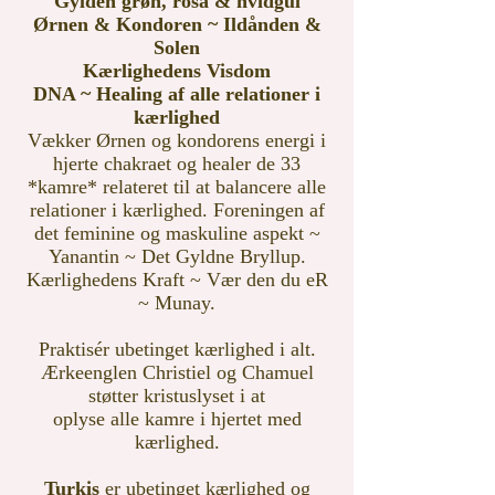
Gylden grøn, rosa & hvidgul
Ørnen & Kondoren ~ Ildånden &
Solen
Kærlighedens Visdom
DNA ~ Healing af alle relationer i
kærlighed
Vækker Ørnen og kondorens energi i
hjerte chakraet og healer de 33
*kamre* relateret til at balancere alle
relationer i kærlighed. Foreningen af
det feminine og maskuline aspekt ~
Yanantin ~ Det Gyldne Bryllup.
Kærlighedens Kraft ~ Vær den du eR
~ Munay.
Praktisér ubetinget kærlighed i alt.
Ærkeenglen Christiel og Chamuel
støtter kristuslyset i at
oplyse alle kamre i hjertet med
kærlighed.
Turkis
er ubetinget kærlighed og