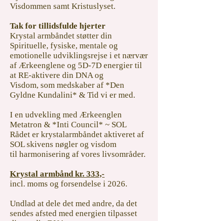
Visdommen samt Kristuslyset.
Tak for tillidsfulde hjerter
Krystal armbåndet støtter din
Spirituelle, fysiske, mentale og
emotionelle udviklingsrejse i et nærvær
af Ærkeenglene og 5D-7D energier til
at RE-aktivere
din DNA og
Visdom,
som medskaber af *
Den
Gyldne Kundalini* & Tid vi er med.
I en udvekling med Ærkeenglen
Metatron &
*Inti Council* ~ SOL
Rådet
er krystalarmbåndet aktiveret
af
SOL skivens nøgler og visdom
til
harmonisering af vores livsområder.
Krystal armbånd kr. 333,-
incl. moms og forsendelse i 2026.
Undlad at dele det med andre, da
det
sendes afsted med energien
tilpasset