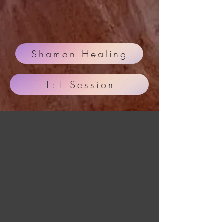
Shaman Healing
1:1 Session
Intuitivt Lederskab · Vær den
du eR
Kunsten at HANDLE på din INTUITION