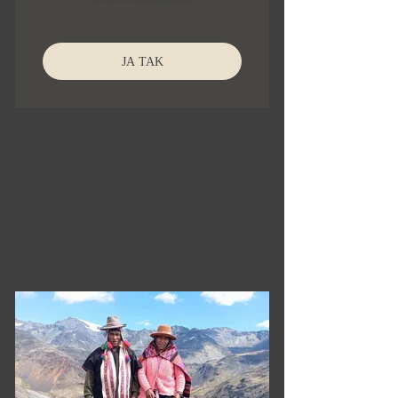
JA TAK
8 tema videoer med Yoga og
meditationer
I alt 6 timer's video & materiale