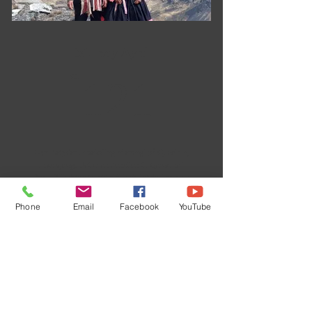
Munay Ayni
121kr.
kr.
121
Ayni betyder udveksling af energi på Quechua,
Inka sprog. Det er en donation til Qeroerne i
Peru. Billedet er taget i 5,5 km's højde, hvor jeg
besøgte Qero parret Paqo Guillermo & Paqo
Nusta Marcosa.
Phone
Email
Facebook
YouTube
JA TAK